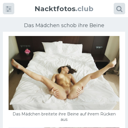
Nacktfotos
.club
Das Mädchen schob ihre Beine
Kategorien
foto
Große Brüste
Blonde
Milfs
Das Mädchen breitete ihre Beine auf ihrem Rücken
Massage
aus
Reife Frauen