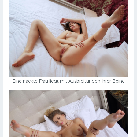
Schlampen
Anal
Russisch
Gruppen
Hardcore
Großer Schwanz
Nackte Mädchen
Eine nackte Frau liegt mit Ausbreitungen ihrer Beine
Privat