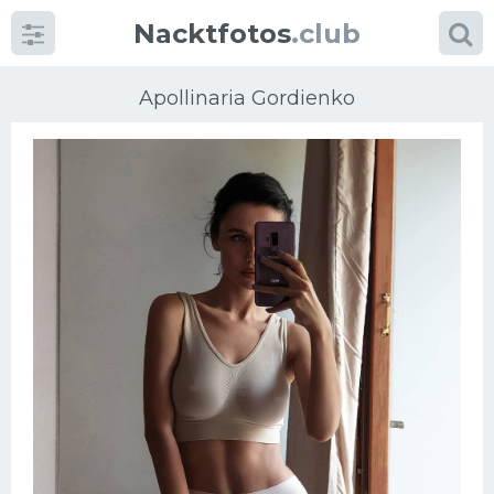
Nacktfotos
.club
Apollinaria Gordienko
Kategorien
foto
Große Brüste
Blonde
Milfs
Massage
Reife Frauen