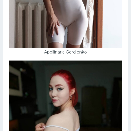
Schlampen
Anal
Russisch
Gruppen
Apollinaria Gordienko
Hardcore
Großer Schwanz
Nackte Mädchen
Privat