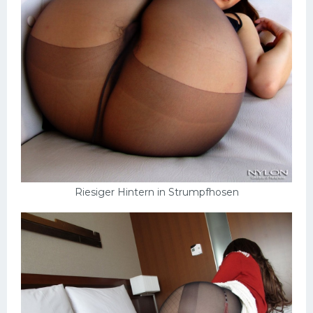
Schlampen
Anal
Russisch
Gruppen
Hardcore
Großer Schwanz
Nackte Mädchen
Riesiger Hintern in Strumpfhosen
Privat