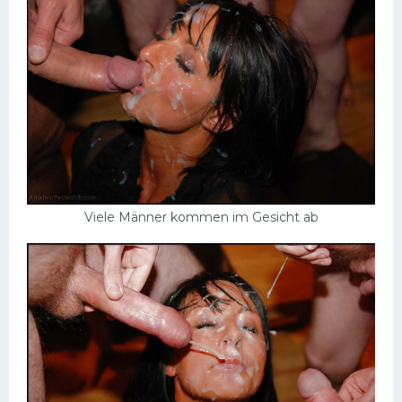
Schlampen
Anal
Russisch
Gruppen
Hardcore
Großer Schwanz
Viele Männer kommen im Gesicht ab
Nackte Mädchen
Privat