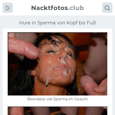
Nacktfotos
.club
Hure in Sperma von Kopf bis Fuß
Kategorien
foto
Große Brüste
Blonde
Milfs
Beendete viel Sperma im Gesicht
Massage
Reife Frauen