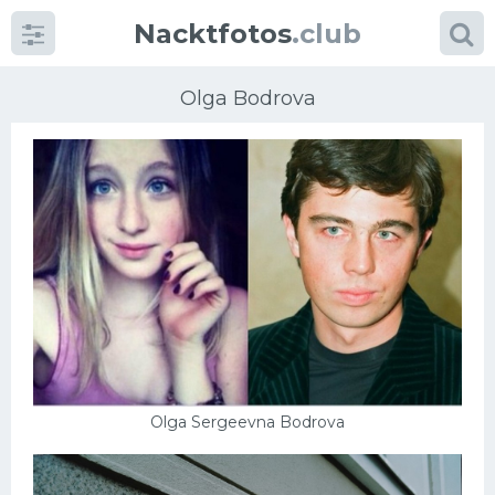
Nacktfotos
.club
Olga Bodrova
Kategorien
foto
Große Brüste
Blonde
Milfs
Olga Sergeevna Bodrova
Massage
Reife Frauen