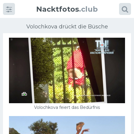
Nacktfotos
.club
Volochkova drückt die Büsche
Kategorien
foto
Große Brüste
Blonde
Volochkova feiert das Bedürfnis
Milfs
Massage
Reife Frauen