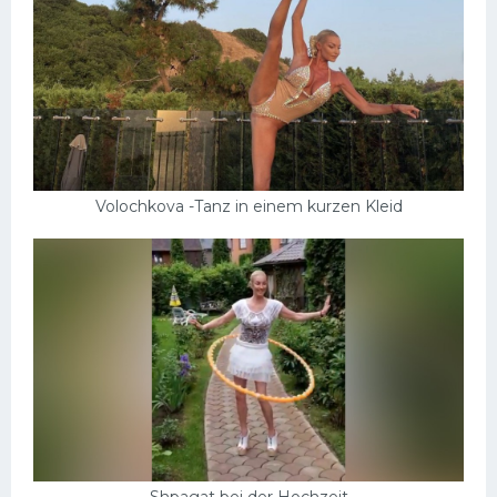
Schlampen
Anal
Russisch
Gruppen
Hardcore
Volochkova -Tanz in einem kurzen Kleid
Großer Schwanz
Nackte Mädchen
Privat
Shpagat bei der Hochzeit